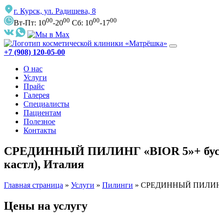
г. Курск, ул. Радищева, 8
00
00
00
00
Вт-Пт: 10
-20
Сб: 10
-17
+7 (908) 120-05-00
О нас
Услуги
Прайс
Галерея
Специалисты
Пациентам
Полезное
Контакты
СРЕДИННЫЙ ПИЛИНГ «BIOR 5»+ бустер-
кастл), Италия
Главная страница
»
Услуги
»
Пилинги
»
СРЕДИННЫЙ ПИЛИНГ «BI
Цены на услугу