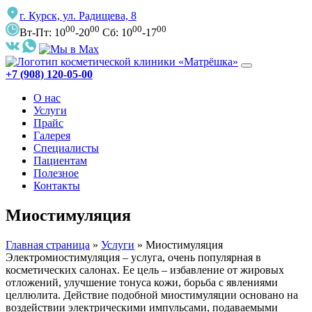
г. Курск, ул. Радищева, 8
00
00
00
00
Вт-Пт: 10
-20
Сб: 10
-17
+7 (908) 120-05-00
О нас
Услуги
Прайс
Галерея
Специалисты
Пациентам
Полезное
Контакты
Миостимуляция
Главная страница
»
Услуги
»
Миостимуляция
Электромиостимуляция – услуга, очень популярная в
косметических салонах. Ее цель – избавление от жировых
отложений, улучшение тонуса кожи, борьба с явлениями
целлюлита. Действие подобной миостимуляции основано на
воздействии электрическими импульсами, подаваемыми