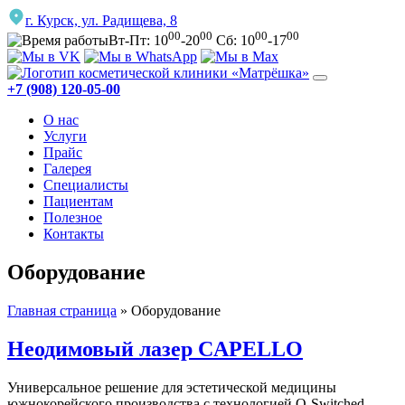
г. Курск, ул. Радищева, 8
00
00
00
00
Вт-Пт: 10
-20
Сб: 10
-17
+7 (908) 120-05-00
О нас
Услуги
Прайс
Галерея
Специалисты
Пациентам
Полезное
Контакты
Оборудование
Главная страница
»
Оборудование
Неодимовый лазер CAPELLO
Универсальное решение для эстетической медицины
южнокорейского производства с технологией Q-Switched.